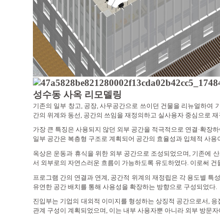
성수동 사옥 리모델링
기존의 일부 창고
,
공장
,
사무공간으로 쓰이던 건물을 리뉴얼하여 기
간의 위계와 동선
,
공간의 쓰임을 재정의하고 실사용자 중심으로 
가장 큰 특징은 사용되지 않던 외부 공간을 적극적으로 연결
·
확장하
일부 공간은 복층형 구조로 계획되어 공간의 효율성과 입체적 사용
옥상은 운동과 휴식을 위한 외부 공간으로 조성되었으며
,
기존에 산
서 외부로의 자연스러운 흐름이 가능하도록 유도하였다
.
이로써 건
프로그램 간의 연결과 연계
,
공간적 위계의 재정립은 각 용도별 특
유연한 공간 배치를 통해 사용성을 확장하는 방향으로 구성되었다
.
진입부는 기업의 대외적 이미지를 형성하는 상징적 공간으로서
,
응
관계 구성이 계획되었으며
,
이는 내부 사용자뿐 아니라 외부 방문