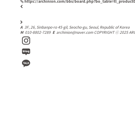
https://archinion.com/bbs/board.php?bo_table=tl_product
A
3F, 26, Sinbanpo-ro 45-gil, Seocho-gu, Seoul,
Republic of Korea
M
010-8802-7289
E
archinion@naver.com
COPYRIGHT ⓒ 2025 AR