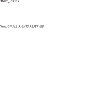
03&wr_id=112
CHINION ALL RIGHTS RESERVED